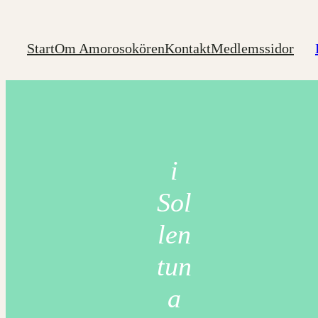
Hoppa
till
Start
Om Amorosokören
Kontakt
Medlemssidor
innehåll
i
Sol
len
tun
a