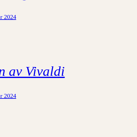
r 2024
n av Vivaldi
r 2024