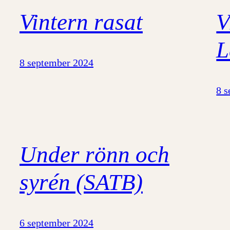
Vintern rasat
V
L
8 september 2024
8 
Under rönn och
syrén (SATB)
6 september 2024