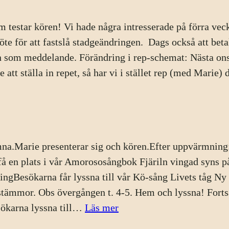
om testar kören! Vi hade några intresserade på förra ve
möte för att fastslå stadgeändringen. Dags också att be
 som meddelande. Förändring i rep-schemat: Nästa onsda
 att ställa in repet, så har vi i stället rep (med Marie)
:
Körrep
11
sep
mna.Marie presenterar sig och kören.Efter uppvärmning:
få en plats i vår Amorososångbok Fjäriln vingad syns p
ngBesökarna får lyssna till vår Kö-sång Livets tåg Ny N
 stämmor. Obs övergången t. 4-5. Hem och lyssna! Fort
:
sökarna lyssna till…
Läs mer
Körkväll