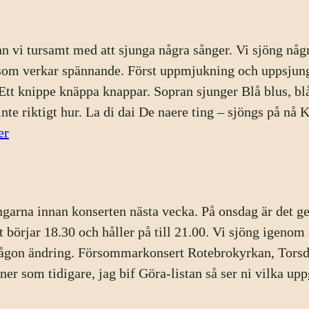
4/9
med
nn vi tursamt med att sjunga några sånger. Vi sjöng någr
Öppet
om verkar spännande. Först uppmjukning och uppsjung
Hus
Ett knippe knäppa knappar. Sopran sjunger Blå blus, blå b
inte riktigt hur. La di dai De naere ting – sjöngs på nå
:
er
Årsmöte
och
rep
arna innan konserten nästa vecka. På onsdag är det ge
28
t börjar 18.30 och håller på till 21.00. Vi sjöng igenom 
augusti
 någon ändring. Försommarkonsert Rotebrokyrkan, Torsd
 som tidigare, jag bif Göra-listan så ser ni vilka up