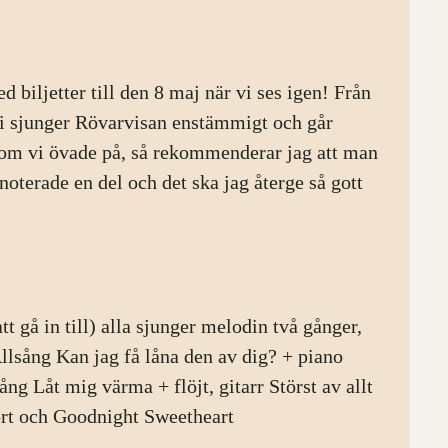
d biljetter till den 8 maj när vi ses igen! Från
Vi sjunger Rövarvisan enstämmigt och går
 som vi övade på, så rekommenderar jag att man
oterade en del och det ska jag återge så gott
t gå in till) alla sjunger melodin två gånger,
 Allsång Kan jag få låna den av dig? + piano
 Låt mig värma + flöjt, gitarr Störst av allt
kort och Goodnight Sweetheart