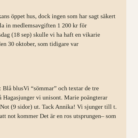
ckans öppet hus, dock ingen som har sagt säkert
tala in medlemsavgiften 1 200 kr för
g (18 sep) skulle vi ha haft en vikarie
 den 30 oktober, som tidigare var
 Blå blusVi “sömmar” och textar de tre
å Hagasjunger vi unisont. Marie poängterar
ot (9 sidor) ut. Tack Annika! Vi sjunger till t.
satt not kommer Det är en ros utsprungen– som