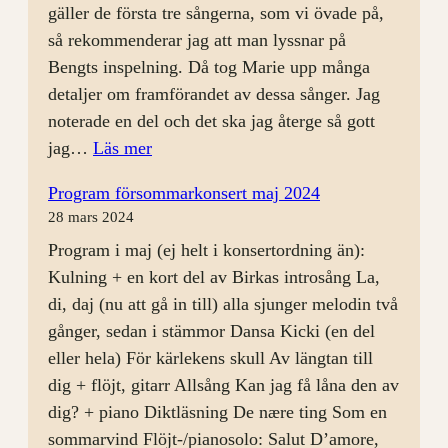
gäller de första tre sångerna, som vi övade på,
så rekommenderar jag att man lyssnar på
Bengts inspelning. Då tog Marie upp många
detaljer om framförandet av dessa sånger. Jag
noterade en del och det ska jag återge så gott
:
jag…
Läs mer
Rep
Program försommarkonsert maj 2024
24
28 mars 2024
april
Program i maj (ej helt i konsertordning än):
Kulning + en kort del av Birkas introsång La,
di, daj (nu att gå in till) alla sjunger melodin två
gånger, sedan i stämmor Dansa Kicki (en del
eller hela) För kärlekens skull Av längtan till
dig + flöjt, gitarr Allsång Kan jag få låna den av
dig? + piano Diktläsning De nære ting Som en
sommarvind Flöjt-/pianosolo: Salut D’amore,