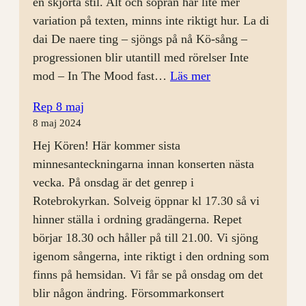
en skjorta stil. Alt och sopran har lite mer
variation på texten, minns inte riktigt hur. La di
dai De naere ting – sjöngs på nå Kö-sång –
progressionen blir utantill med rörelser Inte
:
mod – In The Mood fast…
Läs mer
Årsmöte
Rep 8 maj
och
8 maj 2024
rep
Hej Kören! Här kommer sista
28
minnesanteckningarna innan konserten nästa
augusti
vecka. På onsdag är det genrep i
Rotebrokyrkan. Solveig öppnar kl 17.30 så vi
hinner ställa i ordning gradängerna. Repet
börjar 18.30 och håller på till 21.00. Vi sjöng
igenom sångerna, inte riktigt i den ordning som
finns på hemsidan. Vi får se på onsdag om det
blir någon ändring. Försommarkonsert