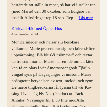
bestämde att ställa in repet, så har vi i stället rep
(med Marie) den 30 oktober, som tidigare var
:
inställt.Alltså:Inget rep 18 sep. Rep…
Läs mer
Körrep
Körkväll 4/9 med Öppet Hus
11
4 september 2024
sep
Monica inleder och hälsar sju besökare
välkomna.Marie presenterar sig och kören.Efter
uppvärmning: Blå blusVi “sömmar” och textar
de tre stämmorna. Marie har en idé om att låten
kan få en plats i vår Amorososångbok Fjäriln
vingad syns på Hagasjunger vi unisont. Marie
poängterar betydelsen av text, melodi och rytm
De naere tingBesökarna får lyssna till vår Kö-
sång Livets tåg Ny Not (9 sidor) ut. Tack
Annika! Vi sjunger till t. 33 Inte modAlla
sjunger melodin. Sen t. 5-9 i stämmor. Obs