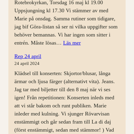
Rotebrokyrkan, Torsdag 16 maj kl 19.00
Uppsjungning kl 17.30 Vi stämmer av med
Marie på onsdag. Samma rutiner som tidigare,
jag bif Göra-listan så ser ni vilka uppgifter som
behöver bemannas. Vi har ingen som sitter i
:
entrén. Måste lösas…
Läs mer
Rep
Rep 24 april
8
24 april 2024
maj
Klädsel till konserten: Skjortor/blusar, långa
ärmar och ljusa färger (alternativt vita). Jeans.
Jag tar med biljetter till den 8 maj när vi ses
igen! Från repetitionen: Konserten inleds med
att vi står bakom och runt publiken. Marie
inleder med kulning. Vi sjunger Rövarvisan
enstämmigt och går sedan fram till La di daj
(först enstämmigt, sedan med stämmor! ) Vad