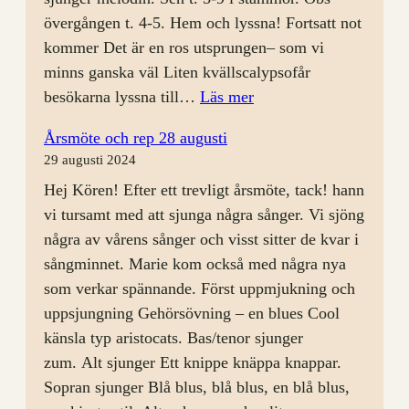
övergången t. 4-5. Hem och lyssna! Fortsatt not
kommer Det är en ros utsprungen– som vi
minns ganska väl Liten kvällscalypsofår
:
besökarna lyssna till…
Läs mer
Körkväll
Årsmöte och rep 28 augusti
4/9
29 augusti 2024
med
Hej Kören! Efter ett trevligt årsmöte, tack! hann
Öppet
vi tursamt med att sjunga några sånger. Vi sjöng
Hus
några av vårens sånger och visst sitter de kvar i
sångminnet. Marie kom också med några nya
som verkar spännande. Först uppmjukning och
uppsjungning Gehörsövning – en blues Cool
känsla typ aristocats. Bas/tenor sjunger
zum. Alt sjunger Ett knippe knäppa knappar.
Sopran sjunger Blå blus, blå blus, en blå blus,