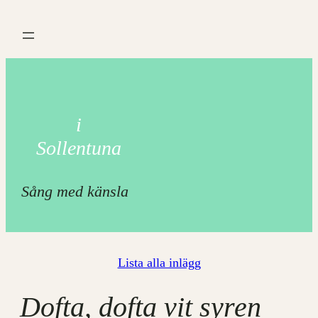
Hoppa
till
innehåll
i
Sollentuna
Sång med känsla
Lista alla inlägg
Dofta, dofta vit syren