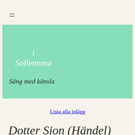
Hoppa
till
innehåll
i
Sollentuna
Sång med känsla
Lista alla inlägg
Dotter Sion (Händel)