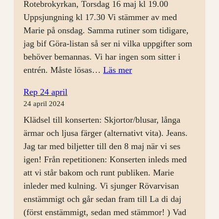
Rotebrokyrkan, Torsdag 16 maj kl 19.00
Uppsjungning kl 17.30 Vi stämmer av med
Marie på onsdag. Samma rutiner som tidigare,
jag bif Göra-listan så ser ni vilka uppgifter som
behöver bemannas. Vi har ingen som sitter i
:
entrén. Måste lösas…
Läs mer
Rep
Rep 24 april
8
24 april 2024
maj
Klädsel till konserten: Skjortor/blusar, långa
ärmar och ljusa färger (alternativt vita). Jeans.
Jag tar med biljetter till den 8 maj när vi ses
igen! Från repetitionen: Konserten inleds med
att vi står bakom och runt publiken. Marie
inleder med kulning. Vi sjunger Rövarvisan
enstämmigt och går sedan fram till La di daj
(först enstämmigt, sedan med stämmor! ) Vad