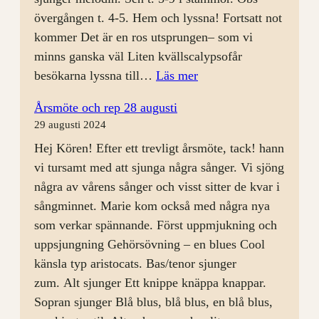
övergången t. 4-5. Hem och lyssna! Fortsatt not
kommer Det är en ros utsprungen– som vi
minns ganska väl Liten kvällscalypsofår
:
besökarna lyssna till…
Läs mer
Körkväll
Årsmöte och rep 28 augusti
4/9
29 augusti 2024
med
Hej Kören! Efter ett trevligt årsmöte, tack! hann
Öppet
vi tursamt med att sjunga några sånger. Vi sjöng
Hus
några av vårens sånger och visst sitter de kvar i
sångminnet. Marie kom också med några nya
som verkar spännande. Först uppmjukning och
uppsjungning Gehörsövning – en blues Cool
känsla typ aristocats. Bas/tenor sjunger
zum. Alt sjunger Ett knippe knäppa knappar.
Sopran sjunger Blå blus, blå blus, en blå blus,