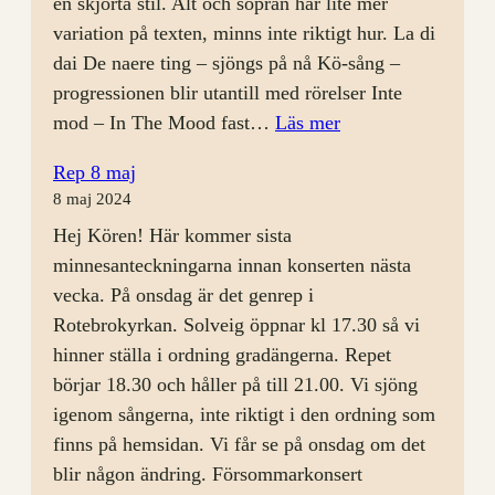
en skjorta stil. Alt och sopran har lite mer
variation på texten, minns inte riktigt hur. La di
dai De naere ting – sjöngs på nå Kö-sång –
progressionen blir utantill med rörelser Inte
:
mod – In The Mood fast…
Läs mer
Årsmöte
Rep 8 maj
och
8 maj 2024
rep
Hej Kören! Här kommer sista
28
minnesanteckningarna innan konserten nästa
augusti
vecka. På onsdag är det genrep i
Rotebrokyrkan. Solveig öppnar kl 17.30 så vi
hinner ställa i ordning gradängerna. Repet
börjar 18.30 och håller på till 21.00. Vi sjöng
igenom sångerna, inte riktigt i den ordning som
finns på hemsidan. Vi får se på onsdag om det
blir någon ändring. Försommarkonsert