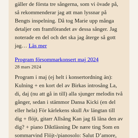
gäller de första tre sångerna, som vi övade på,
så rekommenderar jag att man lyssnar på
Bengts inspelning. Då tog Marie upp många
detaljer om framförandet av dessa sånger. Jag
noterade en del och det ska jag återge så gott
:
jag…
Läs mer
Rep
Program försommarkonsert maj 2024
24
28 mars 2024
april
Program i maj (ej helt i konsertordning än):
Kulning + en kort del av Birkas introsång La,
di, daj (nu att gå in till) alla sjunger melodin två
gånger, sedan i stämmor Dansa Kicki (en del
eller hela) För kärlekens skull Av längtan till
dig + flöjt, gitarr Allsång Kan jag få låna den av
dig? + piano Diktläsning De nære ting Som en
sommarvind Flöjt-/pianosolo: Salut D’amore,