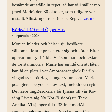
bestämde att ställa in repet, så har vi i stället rep
(med Marie) den 30 oktober, som tidigare var
:
inställt.Alltså:Inget rep 18 sep. Rep…
Läs mer
Körrep
Körkväll 4/9 med Öppet Hus
11
4 september 2024
sep
Monica inleder och hälsar sju besökare
välkomna.Marie presenterar sig och kören.Efter
uppvärmning: Blå blusVi “sömmar” och textar
de tre stämmorna. Marie har en idé om att låten
kan få en plats i vår Amorososångbok Fjäriln
vingad syns på Hagasjunger vi unisont. Marie
poängterar betydelsen av text, melodi och rytm
De naere tingBesökarna får lyssna till vår Kö-
sång Livets tåg Ny Not (9 sidor) ut. Tack
Annika! Vi sjunger till t. 33 Inte modAlla
sjunger melodin. Sen t. 5-9 i stämmor. Obs