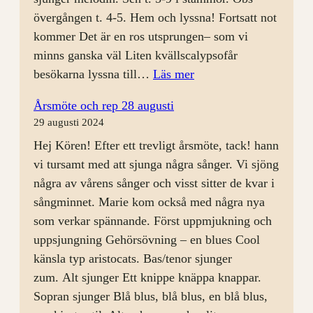
övergången t. 4-5. Hem och lyssna! Fortsatt not
kommer Det är en ros utsprungen– som vi
minns ganska väl Liten kvällscalypsofår
:
besökarna lyssna till…
Läs mer
Körkväll
Årsmöte och rep 28 augusti
4/9
29 augusti 2024
med
Hej Kören! Efter ett trevligt årsmöte, tack! hann
Öppet
vi tursamt med att sjunga några sånger. Vi sjöng
Hus
några av vårens sånger och visst sitter de kvar i
sångminnet. Marie kom också med några nya
som verkar spännande. Först uppmjukning och
uppsjungning Gehörsövning – en blues Cool
känsla typ aristocats. Bas/tenor sjunger
zum. Alt sjunger Ett knippe knäppa knappar.
Sopran sjunger Blå blus, blå blus, en blå blus,