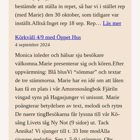
bestämde att ställa in repet, så har vi i stället rep
(med Marie) den 30 oktober, som tidigare var
:
inställt.Alltså:Inget rep 18 sep. Rep…
Läs mer
Körrep
Körkväll 4/9 med Öppet Hus
11
4 september 2024
sep
Monica inleder och hälsar sju besökare
välkomna.Marie presenterar sig och kören.Efter
uppvärmning: Blå blusVi “sömmar” och textar
de tre stämmorna. Marie har en idé om att låten
kan få en plats i vår Amorososångbok Fjäriln
vingad syns på Hagasjunger vi unisont. Marie
poängterar betydelsen av text, melodi och rytm
De naere tingBesökarna får lyssna till vår Kö-
sång Livets tåg Ny Not (9 sidor) ut. Tack
Annika! Vi sjunger till t. 33 Inte modAlla
sjunger melodin. Sen t. 5-9 i stämmor. Obs