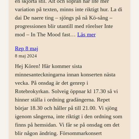
en skjorta stil. Alt och sopran har lite mer
variation på texten, minns inte riktigt hur. La di
dai De naere ting – sjöngs på nå Kö-sång –
progressionen blir utantill med rörelser Inte
:
mod – In The Mood fast…
Läs mer
Årsmöte
Rep 8 maj
och
8 maj 2024
rep
Hej Kören! Här kommer sista
28
minnesanteckningarna innan konserten nästa
augusti
vecka. På onsdag är det genrep i
Rotebrokyrkan. Solveig öppnar kl 17.30 så vi
hinner ställa i ordning gradängerna. Repet
börjar 18.30 och håller på till 21.00. Vi sjöng
igenom sångerna, inte riktigt i den ordning som
finns på hemsidan. Vi får se på onsdag om det
blir någon ändring. Försommarkonsert