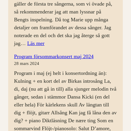
gäller de första tre sångerna, som vi övade på,
så rekommenderar jag att man lyssnar på
Bengts inspelning. Då tog Marie upp många
detaljer om framförandet av dessa sånger. Jag
noterade en del och det ska jag återge så gott
:
jag…
Läs mer
Rep
Program försommarkonsert maj 2024
24
28 mars 2024
april
Program i maj (ej helt i konsertordning än):
Kulning + en kort del av Birkas introsång La,
di, daj (nu att gå in till) alla sjunger melodin två
gånger, sedan i stämmor Dansa Kicki (en del
eller hela) För kärlekens skull Av längtan till
dig + flöjt, gitarr Allsång Kan jag få låna den av
dig? + piano Diktläsning De nære ting Som en
sommarvind Flöjt-/pianosolo: Salut D’amore,