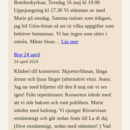
Rotebrokyrkan, Torsdag 16 maj kl 19.00
Uppsjungning kl 17.30 Vi stämmer av med
Marie på onsdag. Samma rutiner som tidigare,
jag bif Göra-listan så ser ni vilka uppgifter som
behöver bemannas. Vi har ingen som sitter i
:
entrén. Måste lösas…
Läs mer
Rep
Rep 24 april
8
24 april 2024
maj
Klädsel till konserten: Skjortor/blusar, långa
ärmar och ljusa färger (alternativt vita). Jeans.
Jag tar med biljetter till den 8 maj när vi ses
igen! Från repetitionen: Konserten inleds med
att vi står bakom och runt publiken. Marie
inleder med kulning. Vi sjunger Rövarvisan
enstämmigt och går sedan fram till La di daj
(först enstämmigt, sedan med stämmor! ) Vad