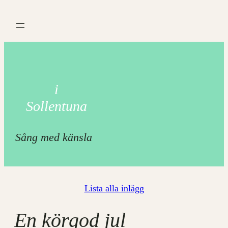
Hoppa
till
innehåll
i
Sollentuna
Sång med känsla
Lista alla inlägg
En körgod jul