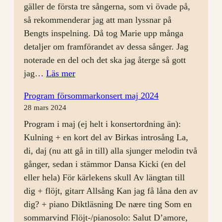
gäller de första tre sångerna, som vi övade på,
så rekommenderar jag att man lyssnar på
Bengts inspelning. Då tog Marie upp många
detaljer om framförandet av dessa sånger. Jag
noterade en del och det ska jag återge så gott
:
jag…
Läs mer
Rep
Program försommarkonsert maj 2024
24
28 mars 2024
april
Program i maj (ej helt i konsertordning än):
Kulning + en kort del av Birkas introsång La,
di, daj (nu att gå in till) alla sjunger melodin två
gånger, sedan i stämmor Dansa Kicki (en del
eller hela) För kärlekens skull Av längtan till
dig + flöjt, gitarr Allsång Kan jag få låna den av
dig? + piano Diktläsning De nære ting Som en
sommarvind Flöjt-/pianosolo: Salut D’amore,