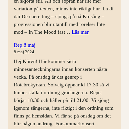
en skjorta stil. Alt och sopran har lite mer
variation på texten, minns inte riktigt hur. La di
dai De naere ting – sjöngs på nå Kö-sång –
progressionen blir utantill med rörelser Inte
:
mod – In The Mood fast…
Läs mer
Årsmöte
Rep 8 maj
och
8 maj 2024
rep
Hej Kören! Här kommer sista
28
minnesanteckningarna innan konserten nästa
augusti
vecka. På onsdag är det genrep i
Rotebrokyrkan. Solveig öppnar kl 17.30 så vi
hinner ställa i ordning gradängerna. Repet
börjar 18.30 och håller på till 21.00. Vi sjöng
igenom sångerna, inte riktigt i den ordning som
finns på hemsidan. Vi får se på onsdag om det
blir någon ändring. Försommarkonsert