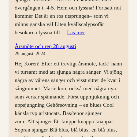
övergången t. 4-5. Hem och lyssna! Fortsatt not
kommer Det är en ros utsprungen– som vi
minns ganska väl Liten kvällscalypsofår
:
besökarna lyssna till…
Läs mer
Körkväll
Årsmöte och rep 28 augusti
4/9
29 augusti 2024
med
Hej Kören! Efter ett trevligt årsmöte, tack! hann
Öppet
vi tursamt med att sjunga några sånger. Vi sjöng
Hus
några av vårens sånger och visst sitter de kvar i
sångminnet. Marie kom också med några nya
som verkar spännande. Först uppmjukning och
uppsjungning Gehörsövning – en blues Cool
känsla typ aristocats. Bas/tenor sjunger
zum. Alt sjunger Ett knippe knäppa knappar.
Sopran sjunger Blå blus, blå blus, en blå blus,