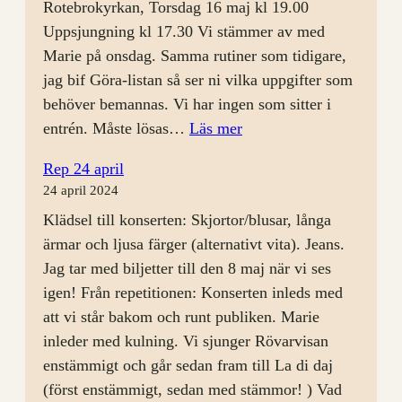
Rotebrokyrkan, Torsdag 16 maj kl 19.00
Uppsjungning kl 17.30 Vi stämmer av med
Marie på onsdag. Samma rutiner som tidigare,
jag bif Göra-listan så ser ni vilka uppgifter som
behöver bemannas. Vi har ingen som sitter i
:
entrén. Måste lösas…
Läs mer
Rep
Rep 24 april
8
24 april 2024
maj
Klädsel till konserten: Skjortor/blusar, långa
ärmar och ljusa färger (alternativt vita). Jeans.
Jag tar med biljetter till den 8 maj när vi ses
igen! Från repetitionen: Konserten inleds med
att vi står bakom och runt publiken. Marie
inleder med kulning. Vi sjunger Rövarvisan
enstämmigt och går sedan fram till La di daj
(först enstämmigt, sedan med stämmor! ) Vad