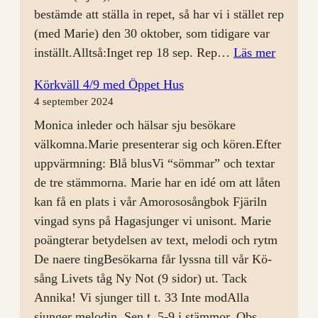
bestämde att ställa in repet, så har vi i stället rep
(med Marie) den 30 oktober, som tidigare var
:
inställt.Alltså:Inget rep 18 sep. Rep…
Läs mer
Körrep
Körkväll 4/9 med Öppet Hus
11
4 september 2024
sep
Monica inleder och hälsar sju besökare
välkomna.Marie presenterar sig och kören.Efter
uppvärmning: Blå blusVi “sömmar” och textar
de tre stämmorna. Marie har en idé om att låten
kan få en plats i vår Amorososångbok Fjäriln
vingad syns på Hagasjunger vi unisont. Marie
poängterar betydelsen av text, melodi och rytm
De naere tingBesökarna får lyssna till vår Kö-
sång Livets tåg Ny Not (9 sidor) ut. Tack
Annika! Vi sjunger till t. 33 Inte modAlla
sjunger melodin. Sen t. 5-9 i stämmor. Obs