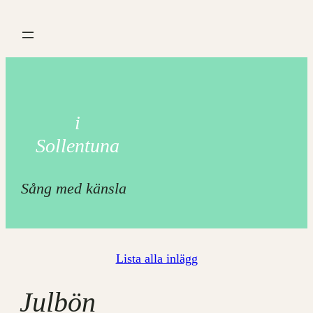
Hoppa
till
innehåll
i
Sollentuna
Sång med känsla
Lista alla inlägg
Julbön