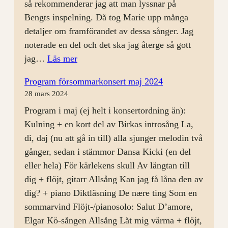
så rekommenderar jag att man lyssnar på
Bengts inspelning. Då tog Marie upp många
detaljer om framförandet av dessa sånger. Jag
noterade en del och det ska jag återge så gott
:
jag…
Läs mer
Rep
Program försommarkonsert maj 2024
24
28 mars 2024
april
Program i maj (ej helt i konsertordning än):
Kulning + en kort del av Birkas introsång La,
di, daj (nu att gå in till) alla sjunger melodin två
gånger, sedan i stämmor Dansa Kicki (en del
eller hela) För kärlekens skull Av längtan till
dig + flöjt, gitarr Allsång Kan jag få låna den av
dig? + piano Diktläsning De nære ting Som en
sommarvind Flöjt-/pianosolo: Salut D’amore,
Elgar Kö-sången Allsång Låt mig värma + flöjt,