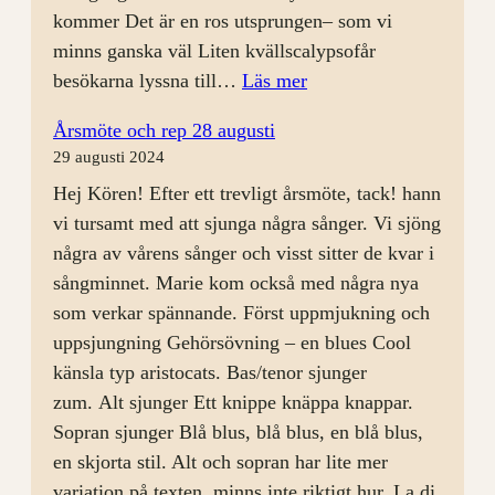
kommer Det är en ros utsprungen– som vi
minns ganska väl Liten kvällscalypsofår
:
besökarna lyssna till…
Läs mer
Körkväll
Årsmöte och rep 28 augusti
4/9
29 augusti 2024
med
Hej Kören! Efter ett trevligt årsmöte, tack! hann
Öppet
vi tursamt med att sjunga några sånger. Vi sjöng
Hus
några av vårens sånger och visst sitter de kvar i
sångminnet. Marie kom också med några nya
som verkar spännande. Först uppmjukning och
uppsjungning Gehörsövning – en blues Cool
känsla typ aristocats. Bas/tenor sjunger
zum. Alt sjunger Ett knippe knäppa knappar.
Sopran sjunger Blå blus, blå blus, en blå blus,
en skjorta stil. Alt och sopran har lite mer
variation på texten, minns inte riktigt hur. La di