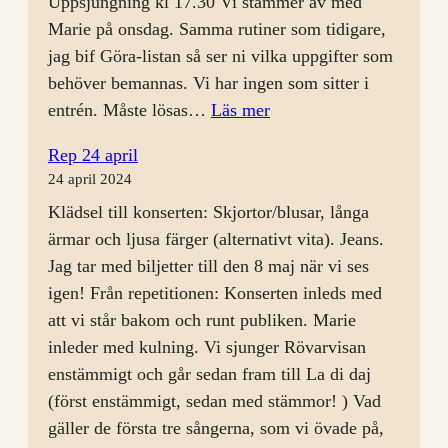
Uppsjungning kl 17.30 Vi stämmer av med
Marie på onsdag. Samma rutiner som tidigare,
jag bif Göra-listan så ser ni vilka uppgifter som
behöver bemannas. Vi har ingen som sitter i
:
entrén. Måste lösas…
Läs mer
Rep
Rep 24 april
8
24 april 2024
maj
Klädsel till konserten: Skjortor/blusar, långa
ärmar och ljusa färger (alternativt vita). Jeans.
Jag tar med biljetter till den 8 maj när vi ses
igen! Från repetitionen: Konserten inleds med
att vi står bakom och runt publiken. Marie
inleder med kulning. Vi sjunger Rövarvisan
enstämmigt och går sedan fram till La di daj
(först enstämmigt, sedan med stämmor! ) Vad
gäller de första tre sångerna, som vi övade på,