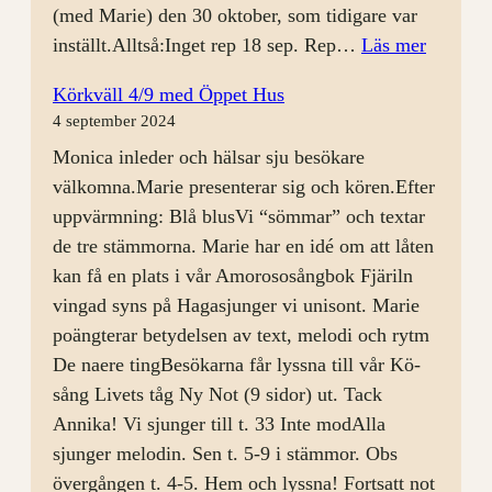
(med Marie) den 30 oktober, som tidigare var
:
inställt.Alltså:Inget rep 18 sep. Rep…
Läs mer
Körrep
Körkväll 4/9 med Öppet Hus
11
4 september 2024
sep
Monica inleder och hälsar sju besökare
välkomna.Marie presenterar sig och kören.Efter
uppvärmning: Blå blusVi “sömmar” och textar
de tre stämmorna. Marie har en idé om att låten
kan få en plats i vår Amorososångbok Fjäriln
vingad syns på Hagasjunger vi unisont. Marie
poängterar betydelsen av text, melodi och rytm
De naere tingBesökarna får lyssna till vår Kö-
sång Livets tåg Ny Not (9 sidor) ut. Tack
Annika! Vi sjunger till t. 33 Inte modAlla
sjunger melodin. Sen t. 5-9 i stämmor. Obs
övergången t. 4-5. Hem och lyssna! Fortsatt not