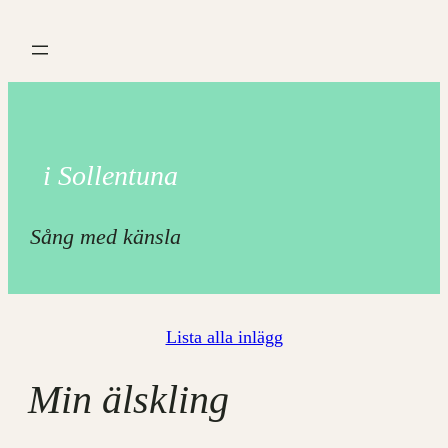
Hoppa
till
innehåll
i Sollentuna
Sång med känsla
Lista alla inlägg
Min älskling