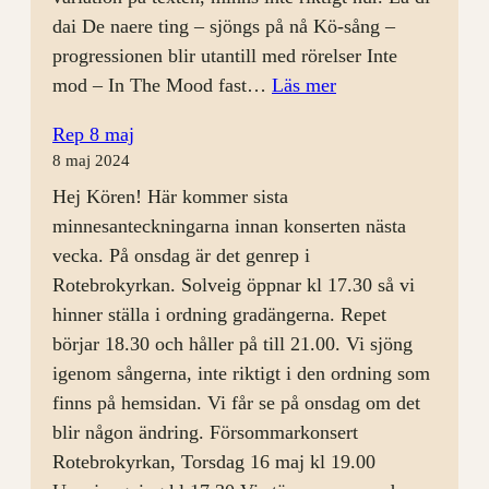
dai De naere ting – sjöngs på nå Kö-sång –
progressionen blir utantill med rörelser Inte
:
mod – In The Mood fast…
Läs mer
Årsmöte
Rep 8 maj
och
8 maj 2024
rep
Hej Kören! Här kommer sista
28
minnesanteckningarna innan konserten nästa
augusti
vecka. På onsdag är det genrep i
Rotebrokyrkan. Solveig öppnar kl 17.30 så vi
hinner ställa i ordning gradängerna. Repet
börjar 18.30 och håller på till 21.00. Vi sjöng
igenom sångerna, inte riktigt i den ordning som
finns på hemsidan. Vi får se på onsdag om det
blir någon ändring. Försommarkonsert
Rotebrokyrkan, Torsdag 16 maj kl 19.00