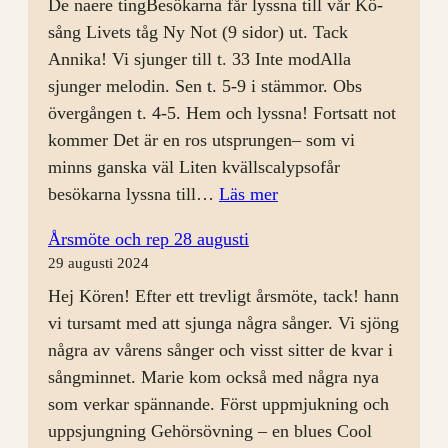
De naere tingBesökarna får lyssna till vår Kö-
sång Livets tåg Ny Not (9 sidor) ut. Tack
Annika! Vi sjunger till t. 33 Inte modAlla
sjunger melodin. Sen t. 5-9 i stämmor. Obs
övergången t. 4-5. Hem och lyssna! Fortsatt not
kommer Det är en ros utsprungen– som vi
minns ganska väl Liten kvällscalypsofår
:
besökarna lyssna till…
Läs mer
Körkväll
Årsmöte och rep 28 augusti
4/9
29 augusti 2024
med
Hej Kören! Efter ett trevligt årsmöte, tack! hann
Öppet
vi tursamt med att sjunga några sånger. Vi sjöng
Hus
några av vårens sånger och visst sitter de kvar i
sångminnet. Marie kom också med några nya
som verkar spännande. Först uppmjukning och
uppsjungning Gehörsövning – en blues Cool