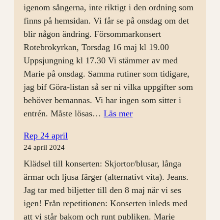
igenom sångerna, inte riktigt i den ordning som
finns på hemsidan. Vi får se på onsdag om det
blir någon ändring. Försommarkonsert
Rotebrokyrkan, Torsdag 16 maj kl 19.00
Uppsjungning kl 17.30 Vi stämmer av med
Marie på onsdag. Samma rutiner som tidigare,
jag bif Göra-listan så ser ni vilka uppgifter som
behöver bemannas. Vi har ingen som sitter i
:
entrén. Måste lösas…
Läs mer
Rep
Rep 24 april
8
24 april 2024
maj
Klädsel till konserten: Skjortor/blusar, långa
ärmar och ljusa färger (alternativt vita). Jeans.
Jag tar med biljetter till den 8 maj när vi ses
igen! Från repetitionen: Konserten inleds med
att vi står bakom och runt publiken. Marie