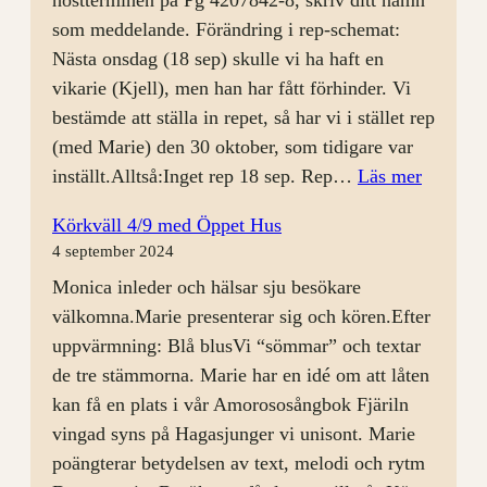
höstterminen på Pg 4207842-8, skriv ditt namn
som meddelande. Förändring i rep-schemat:
Nästa onsdag (18 sep) skulle vi ha haft en
vikarie (Kjell), men han har fått förhinder. Vi
bestämde att ställa in repet, så har vi i stället rep
(med Marie) den 30 oktober, som tidigare var
:
inställt.Alltså:Inget rep 18 sep. Rep…
Läs mer
Körrep
Körkväll 4/9 med Öppet Hus
11
4 september 2024
sep
Monica inleder och hälsar sju besökare
välkomna.Marie presenterar sig och kören.Efter
uppvärmning: Blå blusVi “sömmar” och textar
de tre stämmorna. Marie har en idé om att låten
kan få en plats i vår Amorososångbok Fjäriln
vingad syns på Hagasjunger vi unisont. Marie
poängterar betydelsen av text, melodi och rytm