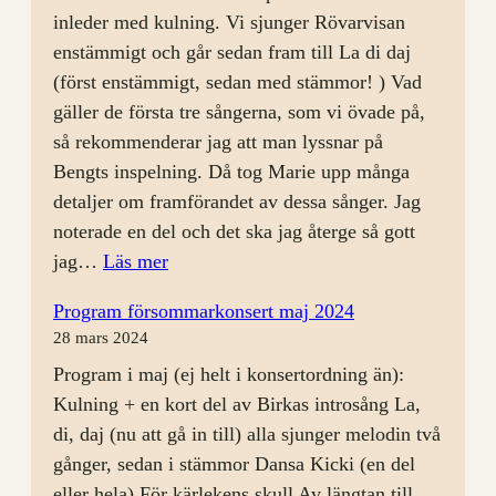
inleder med kulning. Vi sjunger Rövarvisan
enstämmigt och går sedan fram till La di daj
(först enstämmigt, sedan med stämmor! ) Vad
gäller de första tre sångerna, som vi övade på,
så rekommenderar jag att man lyssnar på
Bengts inspelning. Då tog Marie upp många
detaljer om framförandet av dessa sånger. Jag
noterade en del och det ska jag återge så gott
:
jag…
Läs mer
Rep
Program försommarkonsert maj 2024
24
28 mars 2024
april
Program i maj (ej helt i konsertordning än):
Kulning + en kort del av Birkas introsång La,
di, daj (nu att gå in till) alla sjunger melodin två
gånger, sedan i stämmor Dansa Kicki (en del
eller hela) För kärlekens skull Av längtan till