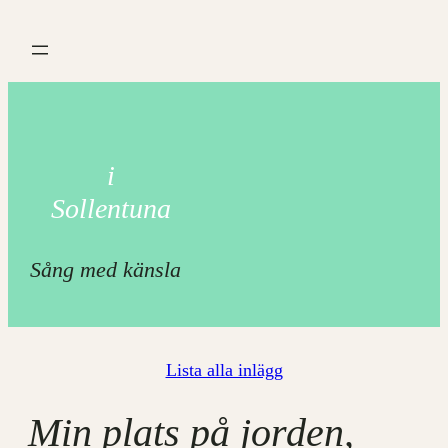
Hoppa
till
innehåll
i
Sollentuna
Sång med känsla
Lista alla inlägg
Min plats på jorden,