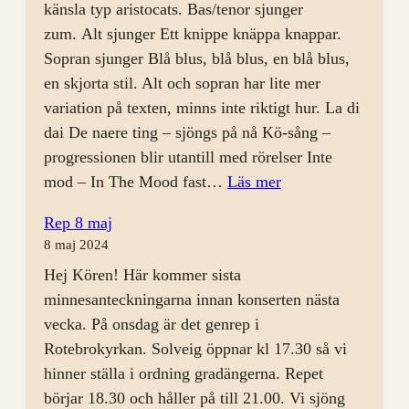
känsla typ aristocats. Bas/tenor sjunger
zum. Alt sjunger Ett knippe knäppa knappar.
Sopran sjunger Blå blus, blå blus, en blå blus,
en skjorta stil. Alt och sopran har lite mer
variation på texten, minns inte riktigt hur. La di
dai De naere ting – sjöngs på nå Kö-sång –
progressionen blir utantill med rörelser Inte
:
mod – In The Mood fast…
Läs mer
Årsmöte
Rep 8 maj
och
8 maj 2024
rep
Hej Kören! Här kommer sista
28
minnesanteckningarna innan konserten nästa
augusti
vecka. På onsdag är det genrep i
Rotebrokyrkan. Solveig öppnar kl 17.30 så vi
hinner ställa i ordning gradängerna. Repet
börjar 18.30 och håller på till 21.00. Vi sjöng