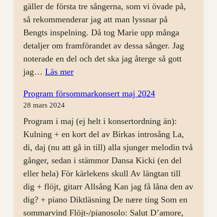
gäller de första tre sångerna, som vi övade på,
så rekommenderar jag att man lyssnar på
Bengts inspelning. Då tog Marie upp många
detaljer om framförandet av dessa sånger. Jag
noterade en del och det ska jag återge så gott
:
jag…
Läs mer
Rep
Program försommarkonsert maj 2024
24
28 mars 2024
april
Program i maj (ej helt i konsertordning än):
Kulning + en kort del av Birkas introsång La,
di, daj (nu att gå in till) alla sjunger melodin två
gånger, sedan i stämmor Dansa Kicki (en del
eller hela) För kärlekens skull Av längtan till
dig + flöjt, gitarr Allsång Kan jag få låna den av
dig? + piano Diktläsning De nære ting Som en
sommarvind Flöjt-/pianosolo: Salut D’amore,