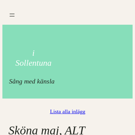
Hoppa
till
innehåll
i
Sollentuna
Sång med känsla
Lista alla inlägg
Sköna maj, ALT