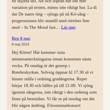
en skjorta stil. Alt och sopran har lite mer
variation på texten, minns inte riktigt hur. La di
dai De naere ting – sjöngs på nå Kö-sång –
progressionen blir utantill med rörelser Inte
:
mod – In The Mood fast…
Läs mer
Årsmöte
Rep 8 maj
och
8 maj 2024
rep
Hej Kören! Här kommer sista
28
minnesanteckningarna innan konserten nästa
augusti
vecka. På onsdag är det genrep i
Rotebrokyrkan. Solveig öppnar kl 17.30 så vi
hinner ställa i ordning gradängerna. Repet
börjar 18.30 och håller på till 21.00. Vi sjöng
igenom sångerna, inte riktigt i den ordning som
finns på hemsidan. Vi får se på onsdag om det
blir någon ändring. Försommarkonsert