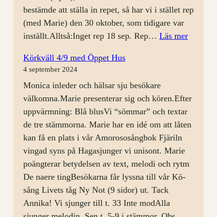
bestämde att ställa in repet, så har vi i stället rep
(med Marie) den 30 oktober, som tidigare var
:
inställt.Alltså:Inget rep 18 sep. Rep…
Läs mer
Körrep
Körkväll 4/9 med Öppet Hus
11
4 september 2024
sep
Monica inleder och hälsar sju besökare
välkomna.Marie presenterar sig och kören.Efter
uppvärmning: Blå blusVi “sömmar” och textar
de tre stämmorna. Marie har en idé om att låten
kan få en plats i vår Amorososångbok Fjäriln
vingad syns på Hagasjunger vi unisont. Marie
poängterar betydelsen av text, melodi och rytm
De naere tingBesökarna får lyssna till vår Kö-
sång Livets tåg Ny Not (9 sidor) ut. Tack
Annika! Vi sjunger till t. 33 Inte modAlla
sjunger melodin. Sen t. 5-9 i stämmor. Obs