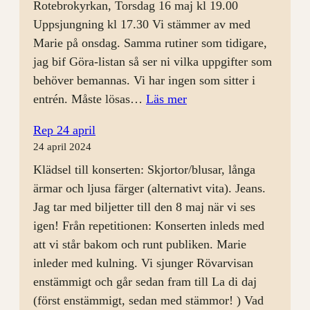
Rotebrokyrkan, Torsdag 16 maj kl 19.00
Uppsjungning kl 17.30 Vi stämmer av med
Marie på onsdag. Samma rutiner som tidigare,
jag bif Göra-listan så ser ni vilka uppgifter som
behöver bemannas. Vi har ingen som sitter i
:
entrén. Måste lösas…
Läs mer
Rep
Rep 24 april
8
24 april 2024
maj
Klädsel till konserten: Skjortor/blusar, långa
ärmar och ljusa färger (alternativt vita). Jeans.
Jag tar med biljetter till den 8 maj när vi ses
igen! Från repetitionen: Konserten inleds med
att vi står bakom och runt publiken. Marie
inleder med kulning. Vi sjunger Rövarvisan
enstämmigt och går sedan fram till La di daj
(först enstämmigt, sedan med stämmor! ) Vad