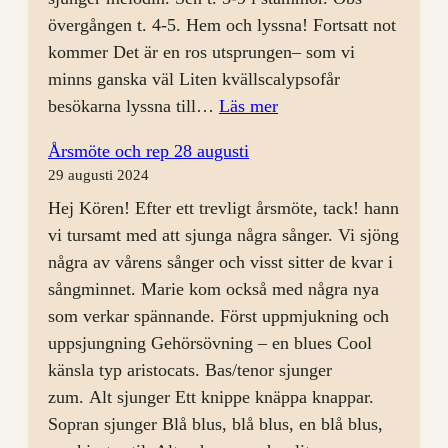
övergången t. 4-5. Hem och lyssna! Fortsatt not
kommer Det är en ros utsprungen– som vi
minns ganska väl Liten kvällscalypsofår
:
besökarna lyssna till…
Läs mer
Körkväll
Årsmöte och rep 28 augusti
4/9
29 augusti 2024
med
Hej Kören! Efter ett trevligt årsmöte, tack! hann
Öppet
vi tursamt med att sjunga några sånger. Vi sjöng
Hus
några av vårens sånger och visst sitter de kvar i
sångminnet. Marie kom också med några nya
som verkar spännande. Först uppmjukning och
uppsjungning Gehörsövning – en blues Cool
känsla typ aristocats. Bas/tenor sjunger
zum. Alt sjunger Ett knippe knäppa knappar.
Sopran sjunger Blå blus, blå blus, en blå blus,