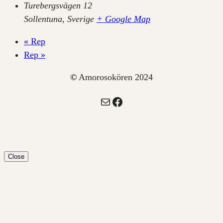
Turebergsvägen 12
Sollentuna
,
Sverige
+ Google Map
«
Rep
Rep
»
©
Amorosokören 2024
E-post
Facebook
Close