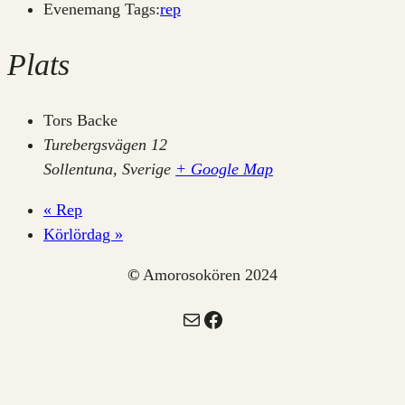
Evenemang Tags:
rep
Plats
Tors Backe
Turebergsvägen 12
Sollentuna
,
Sverige
+ Google Map
«
Rep
Körlördag
»
©
Amorosokören 2024
E-post
Facebook